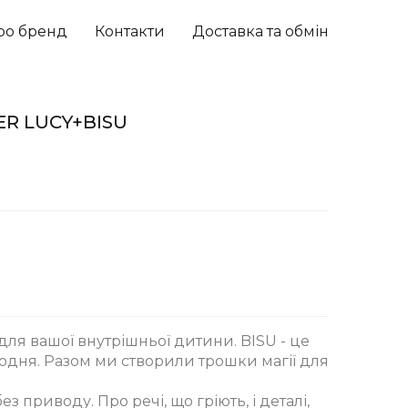
ро бренд
Контакти
Доставка та обмін
TER LUCY+BISU
 для вашої внутрішньої дитини. BISU - це
одня. Разом ми створили трошки магії для
з приводу. Про речі, що гріють, і деталі,