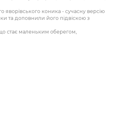
о яворівського коника - сучасну версію
шки та доповнили його підвіскою з
що стає маленьким оберегом,