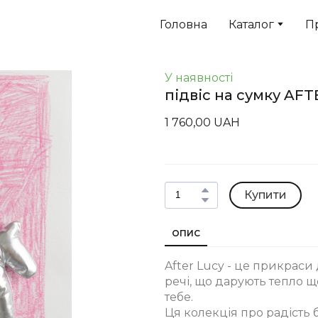
Головна
Каталог
П
У наявності
підвіс на сумку AF
1 760,00 UAH
Купити
ОПИС
After Lucy - це прикраси
речі, що дарують тепло щ
тебе.
Ця колекція про радість бе