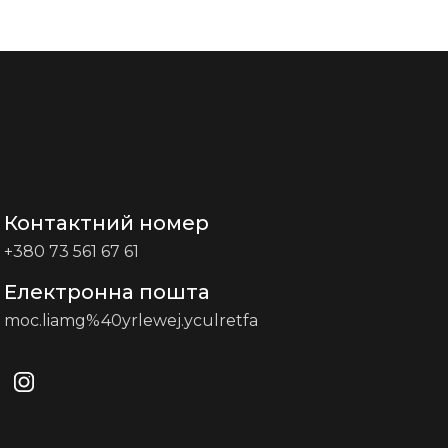
Контактний номер
+380 73 561 67 61
Електронна пошта
moc.liamg%40yrlewej.yculretfa