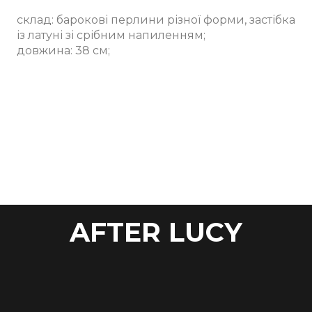
склад: барокові перлини різної форми, застібка
із латуні зі срібним напиленням;
довжина: 38 см;
AFTER LUCY