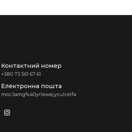
Контактний номер
+380 73 561 67 61
Електронна пошта
moc.liamg%40yrlewej.yculretfa