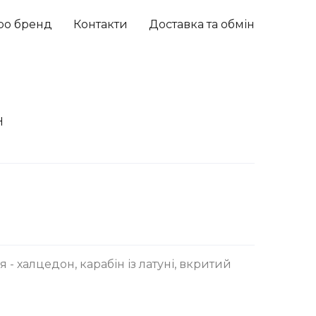
ро бренд
Контакти
Доставка та обмін
H
 - халцедон, карабін із латуні, вкритий