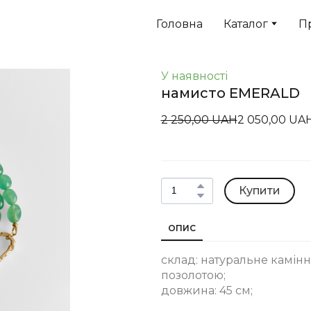
Головна
Каталог
П
У наявності
намисто EMERALD
2 250,00 UAH
2 050,00 UA
Купити
ОПИС
склад: натуральне каміння
позолотою;
довжина: 45 см;