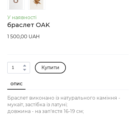
У наявності
браслет OAK
1 500,00 UAH
Купити
ОПИС
Браслет виконано із натурального каміння -
мукаїт, застібка із латуні;
довжина - на зап'ястя 16-19 см;